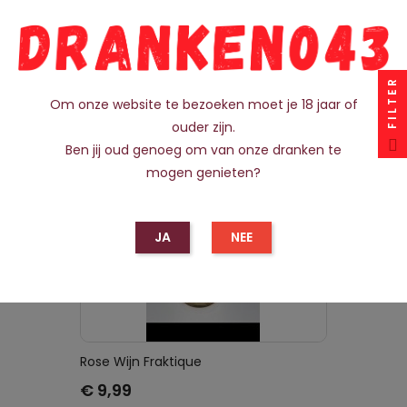
UITVERKOCHT
FILTER
Om onze website te bezoeken moet je 18 jaar of
ouder zijn.
Ben jij oud genoeg om van onze dranken te
mogen genieten?
JA
NEE
Rose Wijn Fraktique
Prijs
€ 9,99