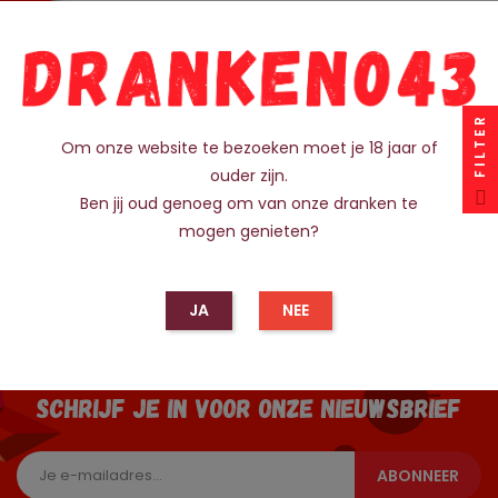
Prijs
€ 3,99
IN WINKELMANDJE
FILTER
Om onze website te bezoeken moet je 18 jaar of
ouder zijn.
1 - 1 van de 1 items
Ben jij oud genoeg om van onze dranken te
mogen genieten?
JA
NEE
SCHRIJF JE IN VOOR ONZE NIEUWSBRIEF
ABONNEER