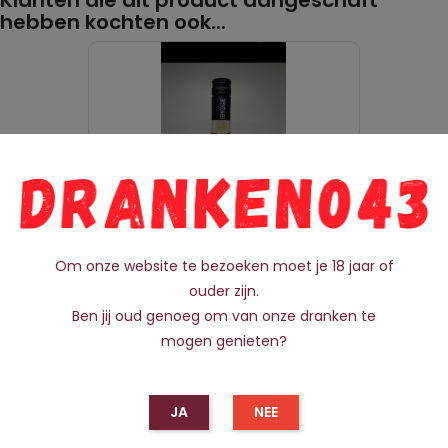
hebben kochten ook...
Om onze website te bezoeken moet je 18 jaar of
ouder zijn.
Ben jij oud genoeg om van onze dranken te
Rose Wijn Fraktique
mogen genieten?
Prijs
€ 9,99
JA
NEE
IN WINKELMANDJE