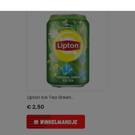
.Lipton Ice Tea Green...
Prijs
€ 2,50
IN WINKELMANDJE