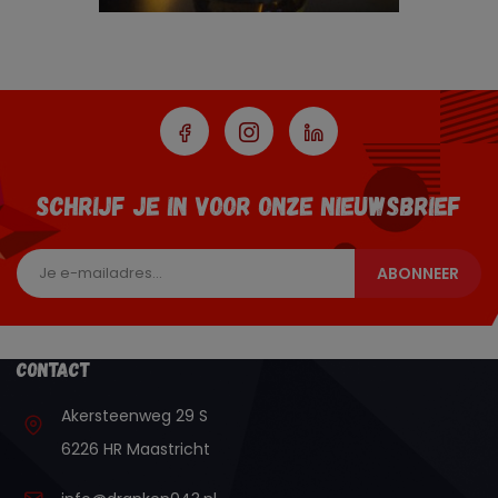
SCHRIJF JE IN VOOR ONZE NIEUWSBRIEF
ABONNEER
Contact
Akersteenweg 29 S
6226 HR Maastricht