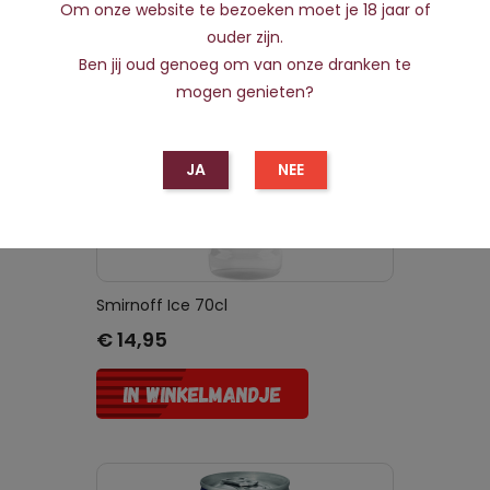
Om onze website te bezoeken moet je 18 jaar of
ouder zijn.
Ben jij oud genoeg om van onze dranken te
mogen genieten?
JA
NEE
Smirnoff Ice 70cl
Prijs
€ 14,95
IN WINKELMANDJE